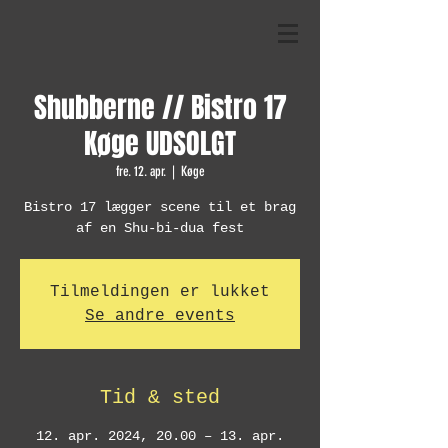
Shubberne // Bistro 17
Køge UDSOLGT
fre. 12. apr.
  |  
Køge
Bistro 17 lægger scene til et brag
af en Shu-bi-dua fest
Tilmeldingen er lukket
Se andre events
Tid & sted
12. apr. 2024, 20.00 – 13. apr.