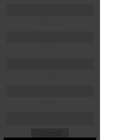
Efternavn
E-mail
Telefon
Tekst
Indsend