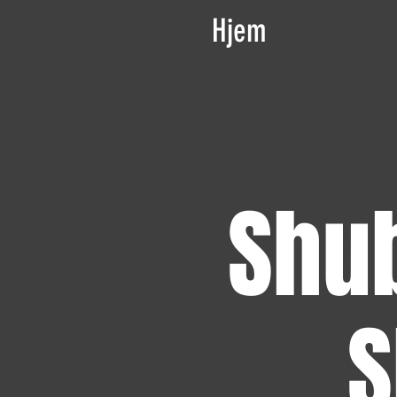
Hjem
Shu
S