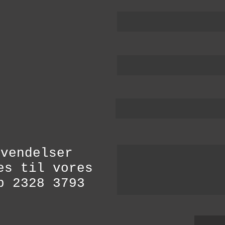
nvendelser
es til vores
b 2328 3793