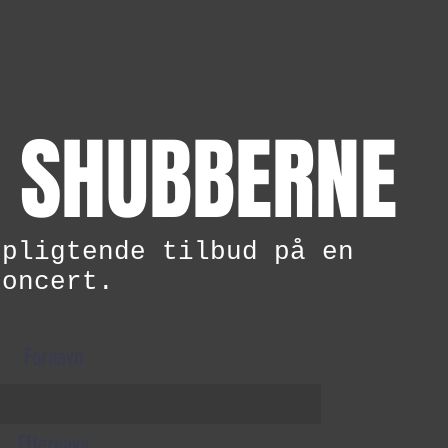
 SHUBBERNE
rpligtende tilbud på en
koncert.
Fornavn
Efternavn