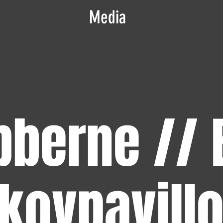
Media
bberne // 
kovpavill