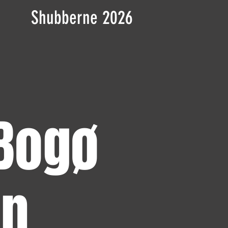
Shubberne 2026
Bogø
on