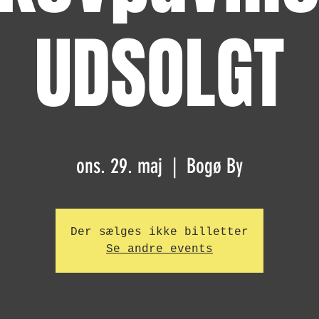
UDSOLGT
ons. 29. maj
  |  
Bogø By
Der sælges ikke billetter
Se andre events