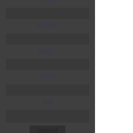
Efternavn
E-mail
Telefon
Tekst
Indsend