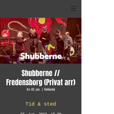
Shubberne //
Fredensborg (Privat arr)
fre. 03. jun.
  |  
Kokkedal
Tid & sted