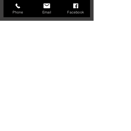
Phone
Email
Facebook
Alle telefoniske
henvendelser
vedrørende teknik
rettes til vores
produktionshold på
mob
2328 3793