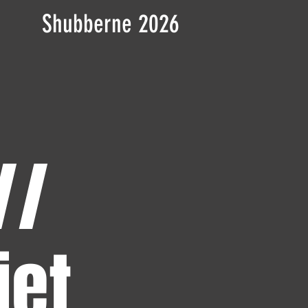
Shubberne 2026
//
iet