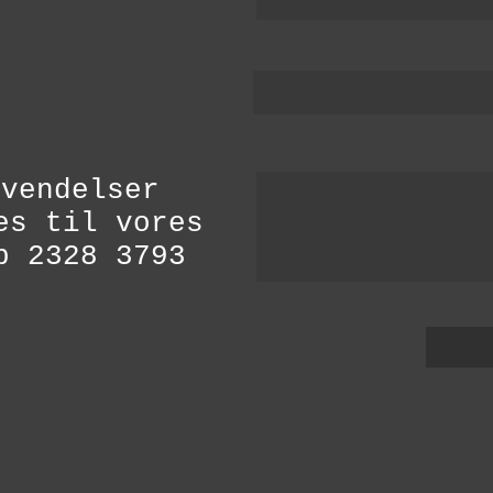
nvendelser
es til vores
b 2328 3793