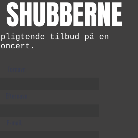
 SHUBBERNE
rpligtende tilbud på en
koncert.
Fornavn
Efternavn
E-mail