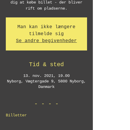
dig at købe billet - der bliver
rift om pladserne.
Man kan ikke længere
tilmelde sig
Se andre begivenheder
Tid & sted
13. nov. 2021, 19.00
Nyborg, Vægtergade 9, 5800 Nyborg,
Danmark
- - - -
Billetter