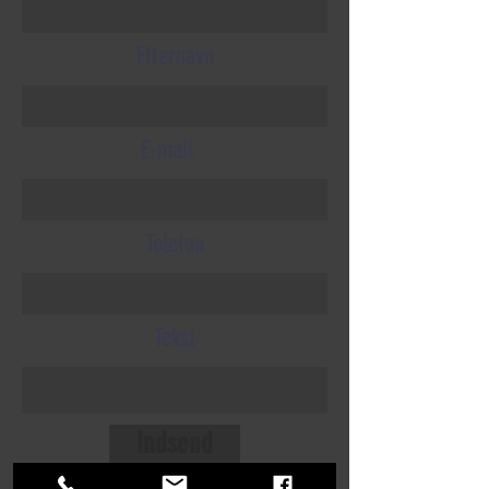
Efternavn
E-mail
Telefon
Tekst
Indsend