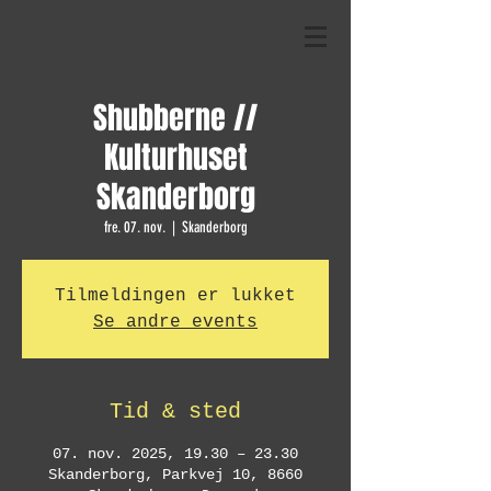
Shubberne //
Kulturhuset
Skanderborg
fre. 07. nov.
  |  
Skanderborg
Tilmeldingen er lukket
Se andre events
Tid & sted
07. nov. 2025, 19.30 – 23.30
Skanderborg, Parkvej 10, 8660