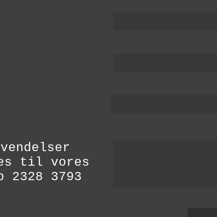
nvendelser
es til vores
b 2328 3793