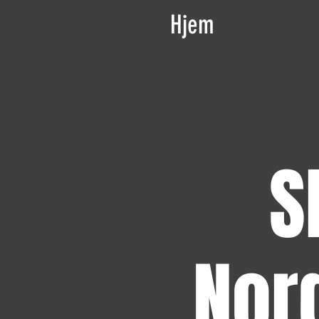
Hjem
S
Nor