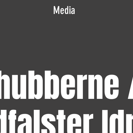
Media
hubberne 
dfalster Id