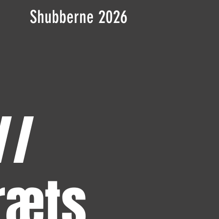
Shubberne 2026
//
ræts