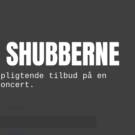
 SHUBBERNE
rpligtende tilbud på en
koncert.
Fornavn
Efternavn