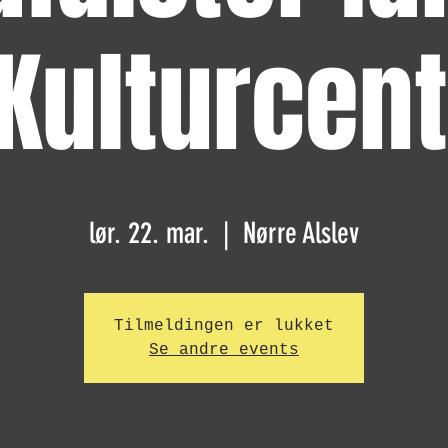
Kulturcen
lør. 22. mar.
  |  
Nørre Alslev
Tilmeldingen er lukket
Se andre events