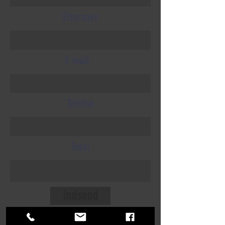
Efternavn
E-mail
Telefon
Tekst
Indsend