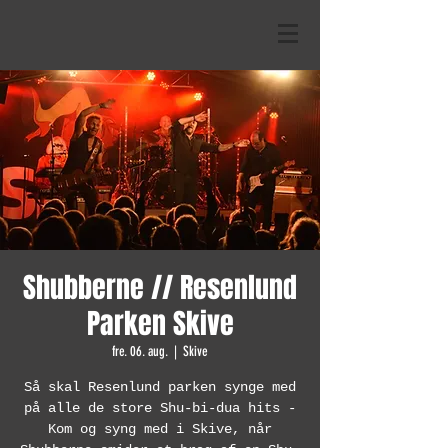
Shubberne // Resenlund
Parken Skive
fre. 06. aug.
  |  
Skive
Så skal Resenlund parken synge med
på alle de store Shu-bi-dua hits -
Kom og syng med i Skive, når