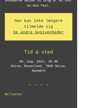
Shubberne smider et brag af en Shu-
bi-dua fest.
Man kan ikke længere
tilmelde sig
Se andre begivenheder
Tid & sted
06. aug. 2021, 20.00
Skive, Resenlund, 7800 Skive,
Danmark
- - - -
Billetter