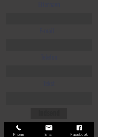
Efternavn
E-mail
Telefon
Tekst
Indsend
Phone
Email
Facebook