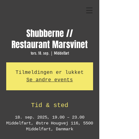
Shubberne //
Restaurant Marsvinet
tors. 18. sep.
  |  
Middelfart
Tilmeldingen er lukket
Se andre events
Tid & sted
18. sep. 2025, 19.00 – 23.00
Middelfart, Østre Hougvej 116, 5500
Middelfart, Danmark