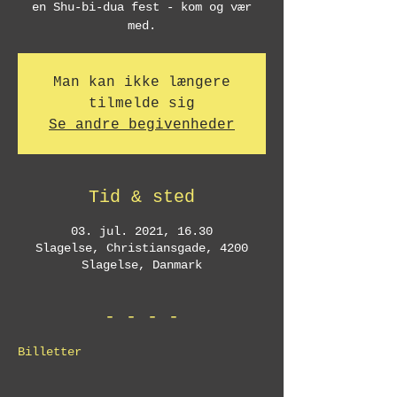
en Shu-bi-dua fest - kom og vær
med.
Man kan ikke længere
tilmelde sig
Se andre begivenheder
Tid & sted
03. jul. 2021, 16.30
Slagelse, Christiansgade, 4200
Slagelse, Danmark
- - - -
Billetter