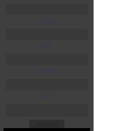
Efternavn
E-mail
Telefon
Tekst
Indsend