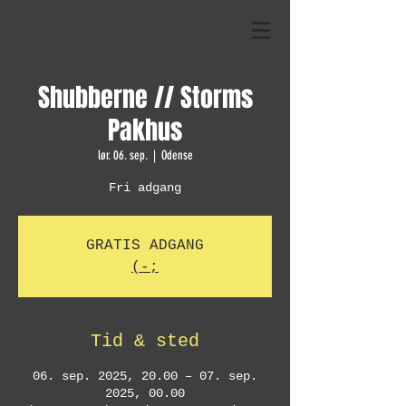
Shubberne // Storms
Pakhus
lør. 06. sep.
  |  
Odense
Fri adgang
GRATIS ADGANG
(-;
Tid & sted
06. sep. 2025, 20.00 – 07. sep.
2025, 00.00