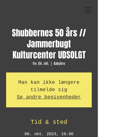
Shubbernes 50 års //
Jammerbugt
Kulturcenter UDSOLGT
fre. 06. okt.
  |  
Aabybro
Man kan ikke længere
tilmelde sig
Se andre begivenheder
Tid & sted
06. okt. 2023, 19.00