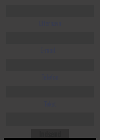
Efternavn
E-mail
Telefon
Tekst
Indsend