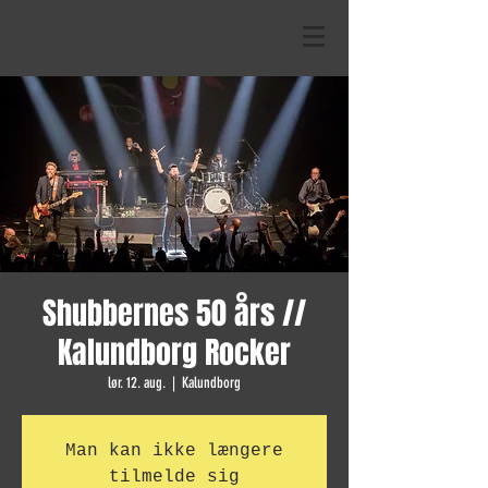
Shubbernes 50 års //
Kalundborg Rocker
lør. 12. aug.
  |  
Kalundborg
Man kan ikke længere
tilmelde sig