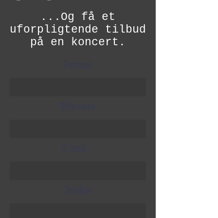
...Og få et
uforpligtende tilbud
på en koncert.
Fornavn
Efternavn
E-mail
Telefon