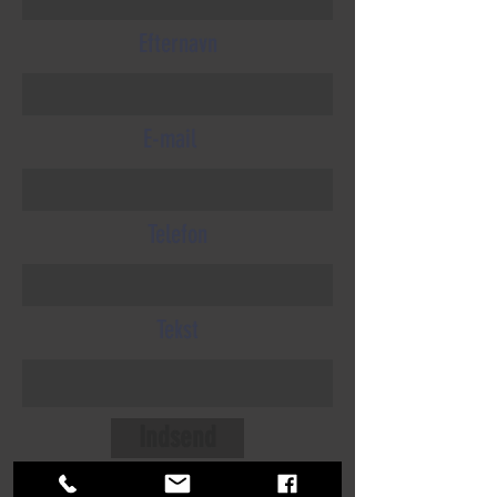
Efternavn
E-mail
Telefon
Tekst
Indsend