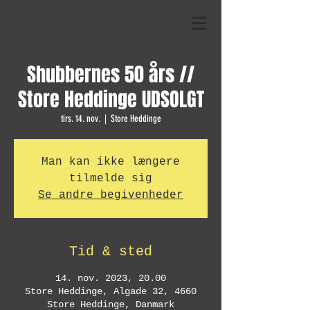
Shubbernes 50 års //
Store Heddinge UDSOLGT
tirs. 14. nov.
  |  
Store Heddinge
Man kan ikke længere
tilmelde sig
Se andre begivenheder
Tid & sted
14. nov. 2023, 20.00
Store Heddinge, Algade 32, 4660
Store Heddinge, Danmark